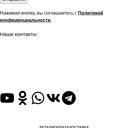
Нажимая кнопку, вы соглашаетесь с
Политикой
конфиденциальности
Наши контакты:
г. Рязань, ул. Маяковского д. 49
8 (800) 551-06-02
info@stararbat.ru
Также вы можете нас найти и написать в любую, из
представленных ниже, социальную сеть:
ДЕТАЛИ
ОПЛАТА
ДОСТАВКА