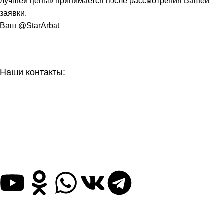
лучшей цены» принимается после рассмотрения Вашей
заявки.
Ваш @StarArbat
Наши контакты:
г. Рязань, ул. Маяковского д. 49
8 (800) 551-06-02
info@stararbat.ru
Также вы можете нас найти и написать в любую, из
представленных ниже, социальную сеть: