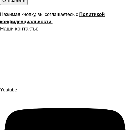
Нажимая кнопку, вы соглашаетесь с
Политикой
конфиденциальности
Наши контакты:
г. Рязань, ул. Маяковского д. 49
8 (800) 551-06-02
info@stararbat.ru
Также вы можете нас найти и написать в любую, из
представленных ниже, социальную сеть:
Youtube