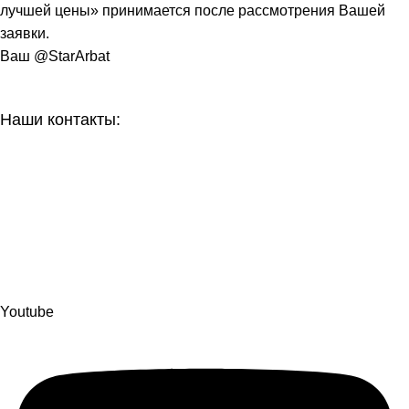
лучшей цены» принимается после рассмотрения Вашей
заявки.
Ваш @StarArbat
Наши контакты:
г. Рязань, ул. Маяковского д. 49
8 (800) 551-06-02
info@stararbat.ru
Также вы можете нас найти и написать в любую, из
представленных ниже, социальную сеть:
Youtube