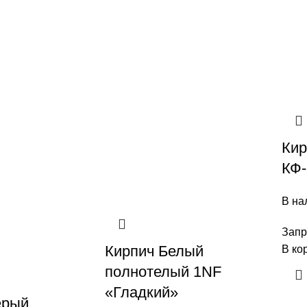
Кир
КФ-
В на
Запр
Кирпич Белый
В ко
полнотелый 1NF
«Гладкий»
ерый