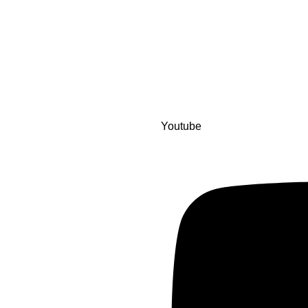
г. Рязань, ул. Маяковског
8 (800) 551-06-02
info@stararbat.ru
Также вы можете нас найти 
социальную сеть:
Youtube