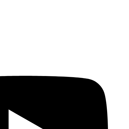
о д. 49
и написать в любую, из представленных ниже,