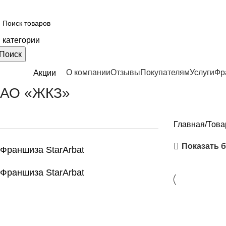
 категории
Поиск
О компании
Отзывы
Покупателям
Услуги
Фр
атегории
Акции
АО «ЖКЗ»
Главная
Това
Показать 
Франшиза StarArbat
Франшиза StarArbat