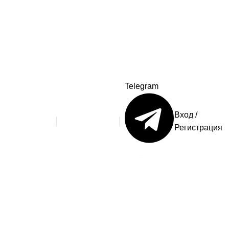
Telegram
одители и
Вход /
info@stararbat.ru
ы
Регистрация