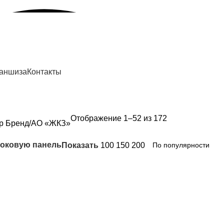
аншиза
Контакты
Отображение 1–52 из 172
р Бренд
АО «ЖКЗ»
боковую панель
Показать
100
150
200