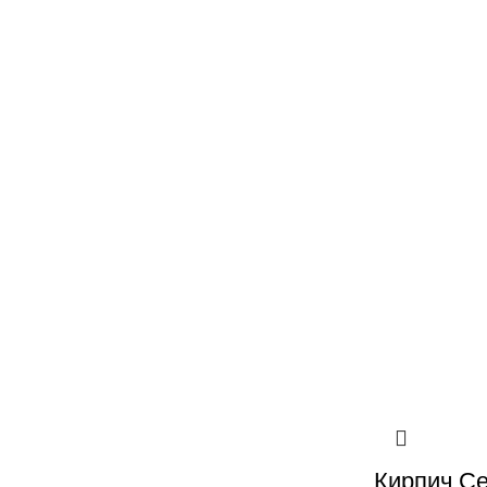
Vk
Кирпич С