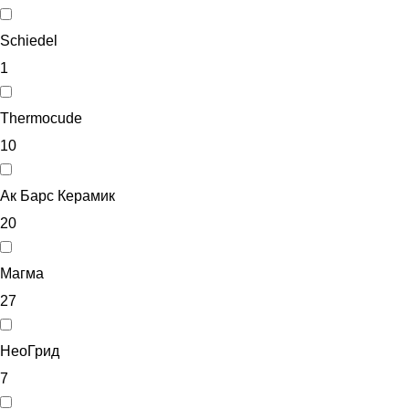
Schiedel
1
Thermocude
10
Ак Барс Керамик
20
Магма
27
НеоГрид
7