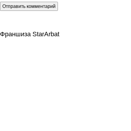
Франшиза StarArbat