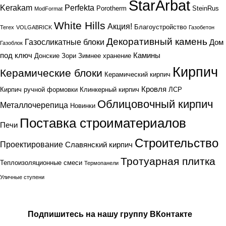
StarArbat
Kerakam
Perfekta
Porotherm
SteinRus
ModFormat
White Hills
Акция!
Благоустройство
Terex
VOLGABRICK
Газобетон
Декоративный камень
Газосликатные блоки
Дом
Газоблок
под ключ
Камины
Донские Зори
Зимнее хранение
Кирпич
Керамические блоки
Керамический кирпич
Кровля
Кирпич ручной формовки
Клинкерный кирпич
ЛСР
Облицовочный кирпич
Металлочерепица
Новинки
Поставка строиматериалов
Печи
Строительство
Проектирование
Славянский кирпич
Тротуарная плитка
Теплоизоляционные смеси
Термопанели
Уличные ступени
Подпишитесь на нашу группу ВКонтакте