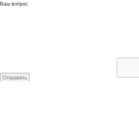
Ваш вопрос
Нажимая кнопку, вы соглашаетесь с
Политикой
конфиденциальности
Наши контакты:
г. Рязань, ул. Маяковского д. 49