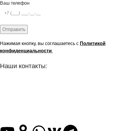
Ваш телефон
Нажимая кнопку, вы соглашаетесь с
Политикой
конфиденциальности
Наши контакты:
г. Рязань, ул. Маяковского д. 49
8 (800) 551-06-02
info@stararbat.ru
Также вы можете нас найти и написать в любую, из
представленных ниже, социальную сеть: