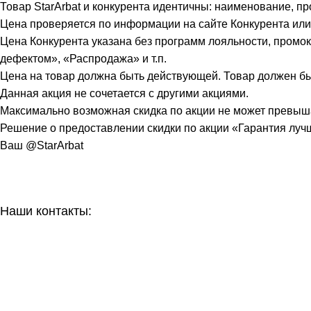
Товар StarArbat и конкурента идентичны: наименование, пр
Цена проверяется по информации на сайте Конкурента или
Цена Конкурента указана без программ лояльности, промокод
дефектом», «Распродажа» и т.п.
Цена на товар должна быть действующей. Товар должен быть
Данная акция не сочетается с другими акциями.
Максимально возможная скидка по акции не может превыш
Решение о предоставлении скидки по акции «Гарантия луч
Ваш @StarArbat
Наши контакты:
г. Рязань, ул. Маяковского д. 49
8 (800) 551-06-02
info@stararbat.ru