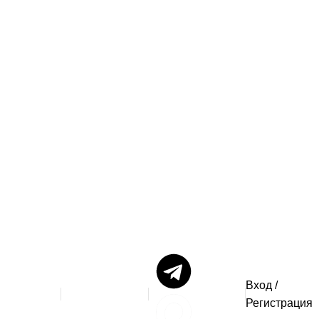
тели и
Вход /
info@stararbat.ru
Регистрация