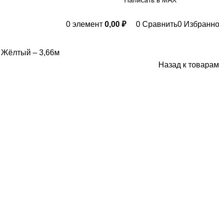
Написать в МАХ
0
элемент
0,00
₽
0
Сравнить
0
Избранн
 Жёлтый – 3,66м
Назад к товарам