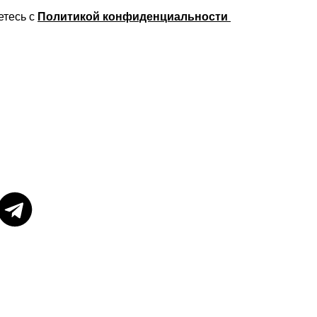
етесь с
Политикой конфиденциальности
 д. 49
 написать в любую, из представленных ниже,