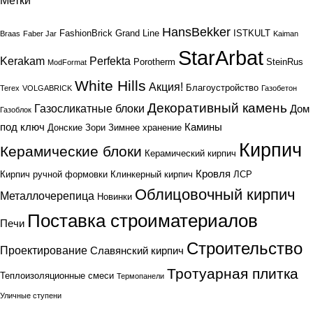
Метки
HansBekker
FashionBrick
Grand Line
ISTKULT
Braas
Faber Jar
Kaiman
StarArbat
Kerakam
Perfekta
Porotherm
SteinRus
ModFormat
White Hills
Акция!
Благоустройство
Terex
VOLGABRICK
Газобетон
Декоративный камень
Газосликатные блоки
Дом
Газоблок
под ключ
Камины
Донские Зори
Зимнее хранение
Кирпич
Керамические блоки
Керамический кирпич
Кровля
Кирпич ручной формовки
Клинкерный кирпич
ЛСР
Облицовочный кирпич
Металлочерепица
Новинки
Поставка строиматериалов
Печи
Строительство
Проектирование
Славянский кирпич
Тротуарная плитка
Теплоизоляционные смеси
Термопанели
Уличные ступени