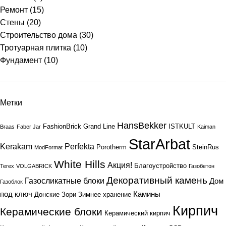
Ремонт
(15)
Стены
(20)
Строительство дома
(30)
Тротуарная плитка
(10)
Фундамент
(10)
Метки
HansBekker
FashionBrick
Grand Line
ISTKULT
Braas
Faber Jar
Kaiman
StarArbat
Kerakam
Perfekta
Porotherm
SteinRus
ModFormat
White Hills
Акция!
Благоустройство
Terex
VOLGABRICK
Газобетон
Декоративный камень
Газосликатные блоки
Дом
Газоблок
под ключ
Камины
Донские Зори
Зимнее хранение
Кирпич
Керамические блоки
Керамический кирпич