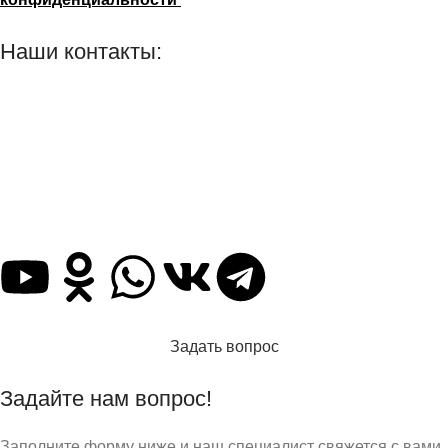
Наши контакты:
г. Рязань, ул. Маяковского д. 49
8 (800) 551-06-02
info@stararbat.ru
Также вы можете нас найти и написать в любую, из
представленных ниже, социальную сеть:
Задать вопрос
Задайте нам вопрос!
Заполните форму ниже и наш специалист свяжется с вами