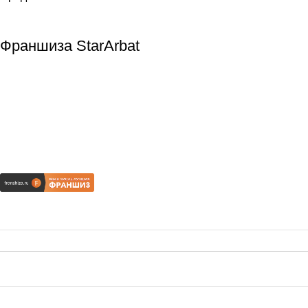
Франшиза StarArbat